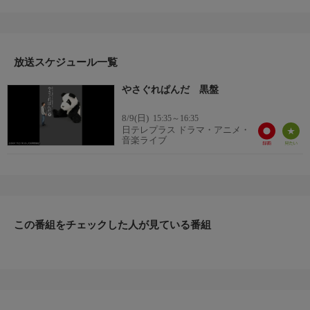
たオモシロさ！！この不思議な笑いに白黒つけよーぜ！ひねくれ
ていて、どこかぶっきらぼうな天然のぱんだと青年の不条理なコ
ント集！全く新しいタイプの笑いがここに！
放送スケジュール一覧
やさぐれぱんだ 黒盤
8/9(日)
15:35～16:35
日テレプラス ドラマ・アニメ・
音楽ライブ
この番組をチェックした人が見ている番組