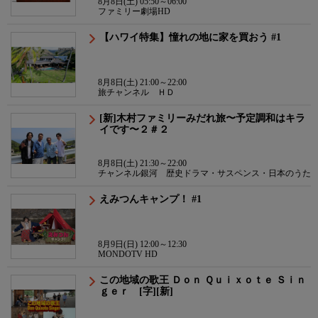
8月8日(土) 05:50～06:00
ファミリー劇場HD
【ハワイ特集】憧れの地に家を買おう #1
8月8日(土) 21:00～22:00
旅チャンネル ＨＤ
[新]木村ファミリーみだれ旅〜予定調和はキラ
イです〜２＃２
8月8日(土) 21:30～22:00
チャンネル銀河 歴史ドラマ・サスペンス・日本のうた
えみつんキャンプ！ #1
8月9日(日) 12:00～12:30
MONDOTV HD
この地域の歌王 Ｄｏｎ Ｑｕｉｘｏｔｅ Ｓｉｎ
ｇｅｒ [字][新]