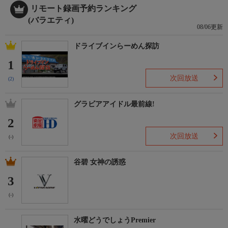
リモート録画予約ランキング
(バラエティ)
08/06更新
ドライブインらーめん探訪
1
次回放送
(2)
グラビアアイドル最前線!
2
次回放送
(-)
谷碧 女神の誘惑
3
(-)
水曜どうでしょうPremier