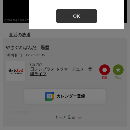
OK
直近の放送
やさぐれぱんだ 黒盤
8月9日(日)
15:35〜16:35
Ch.757
日テレプラス ドラマ・アニメ・音
楽ライブ
カレンダー登録
番組詳細内容
もっと見る
番組内容
この笑い、シロか？クロか？シュール過ぎる！！でも核心をつい