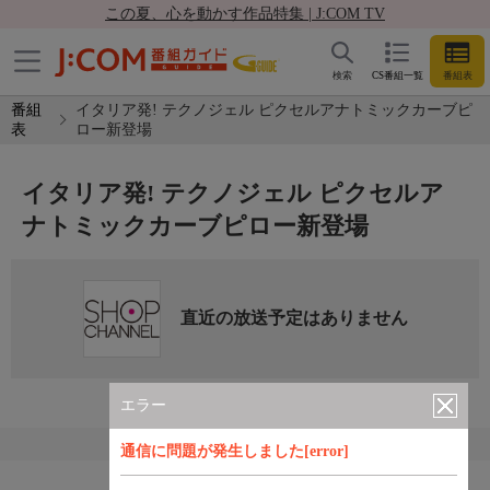
この夏、心を動かす作品特集 | J:COM TV
検索
CS番組一覧
番組表
番組
イタリア発! テクノジェル ピクセルアナトミックカーブピ
表
ロー新登場
イタリア発! テクノジェル ピクセルア
ナトミックカーブピロー新登場
直近の放送予定はありません
エラー
通信に問題が発生しました[error]