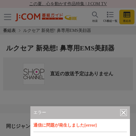
この夏、心を動かす作品特集 | J:COM TV
検索
CS番組一覧
番組表
番組表
ルクセア 新発想! 鼻専用EMS美顔器
ルクセア 新発想! 鼻専用EMS美顔器
直近の放送予定はありません
エラー
通信に問題が発生しました[error]
同じジャンルのおすすめ番組