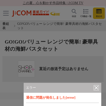
この夏、心を動かす作品特集 | J:COM TV
検索
CS番組一覧
番組表
番組
GO!GO!バリュー レンジで簡単! 豪華具材の海鮮パスタセ
表
ット
GO!GO!バリュー レンジで簡単! 豪華具
材の海鮮パスタセット
直近の放送予定はありません
エラー
通信に問題が発生しました[error]