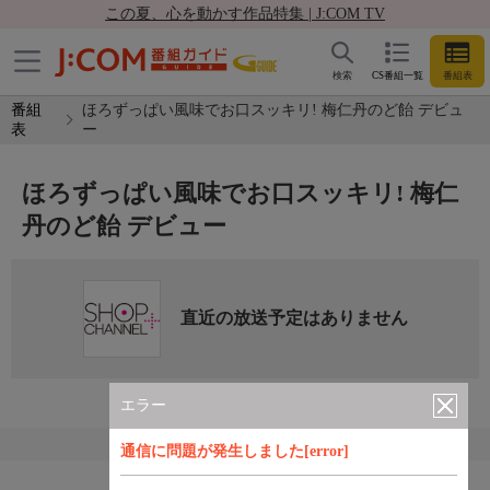
この夏、心を動かす作品特集 | J:COM TV
検索
CS番組一覧
番組表
番組
ほろずっぱい風味でお口スッキリ! 梅仁丹のど飴 デビュ
表
ー
ほろずっぱい風味でお口スッキリ! 梅仁
丹のど飴 デビュー
直近の放送予定はありません
エラー
通信に問題が発生しました[error]