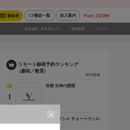
CS番組一覧
加入案内
番組表
地域変更
ログイン
設定地域：
東京 東エリア
リモート録画予約ランキング
(趣味／教育)
08/06更新
谷碧 女神の誘惑
1
(-)
百合川サシャ チェートヴィル
チ
2