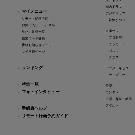
海外ドラマ
国内ドラマ
マイメニュー
アジアドラマ
リモート録画予約
韓流まつり
お気に入りチャンネル
スポーツ
見たい番組一覧
プロ野球
検索ワード登録
サッカー
番組お知らせメール
ゴルフ
マイ番組ページ
テニス
ランキング
アニメ・キッズ
ディズニー
特集一覧
音楽
フォトインタビュー
エンタメ
生活・趣味・教養
アダルト
番組表ヘルプ
リモート録画予約ガイド