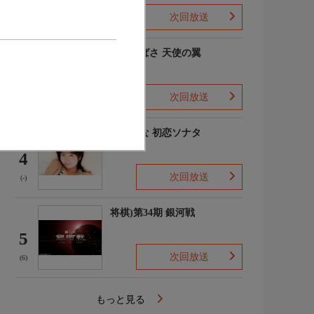
次回放送
(-)
羽川つばさ 天使の翼
3
次回放送
(1)
秋田そな 初恋ソナタ
4
次回放送
(-)
将棋)第34期 銀河戦
5
次回放送
(6)
もっと見る