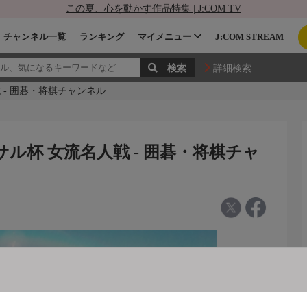
この夏、心を動かす作品特集 | J:COM TV
チャンネル一覧
ランキング
マイメニュー
J:COM STREAM
詳細検索
 - 囲碁・将棋チャンネル
サル杯 女流名人戦 - 囲碁・将棋チャ