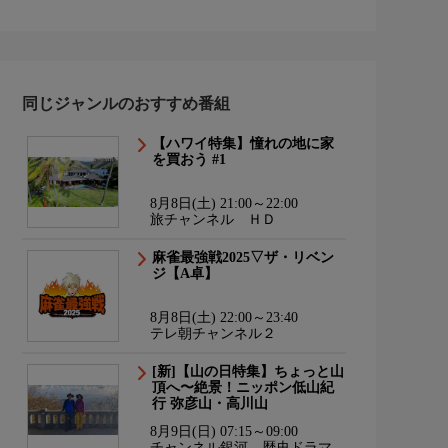
同じジャンルのおすすめ番組
【ハワイ特集】憧れの地に家
を買おう #1
8月8日(土) 21:00～22:00
旅チャンネル ＨＤ
麻雀最強戦2025▽ザ・リベン
ジ【A卓】
8月8日(土) 22:00～23:40
テレ朝チャンネル２
[新]【山の日特集】ちょっと山
頂へ〜絶景！ニッポン低山紀
行 弥彦山・高川山
8月9日(日) 07:15～09:00
チャンネル銀河 歴史ドラマ・