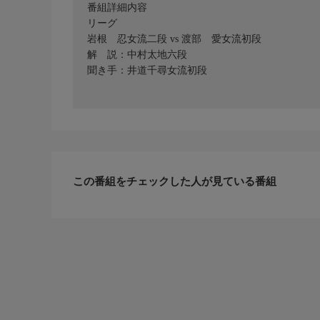
番組詳細内容
リーグ
岩根 忍女流二段 vs 渡部 愛女流初段
解 説：中村太地六段
聞き手：井道千尋女流初段
この番組をチェックした人が見ている番組