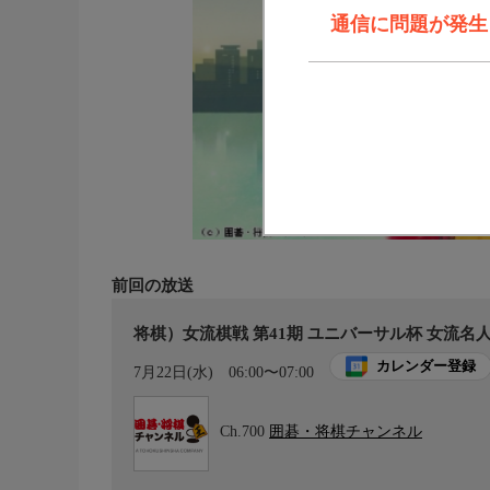
通信に問題が発生しま
前回の放送
将棋）女流棋戦 第41期 ユニバーサル杯 女流名
カレンダー登録
7月22日(水)
06:00〜07:00
Ch.700
囲碁・将棋チャンネル