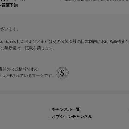
ト録画予約
ございます。
iVo Brands LLCおよび／またはその関連会社の日本国内における商標
材の無断複写・転載を禁じます。
、テレビ番組の公式情報である
スにのみ表記が許されているマークです。
チャンネル一覧
オプションチャンネル