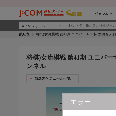
ジャンル
番組表
将棋)女流棋戦 第41期 ユニバーサル杯 女流名人戦
将棋)女流棋戦 第41期 ユニバー
ンネル
放送スケジュール一覧
エラー