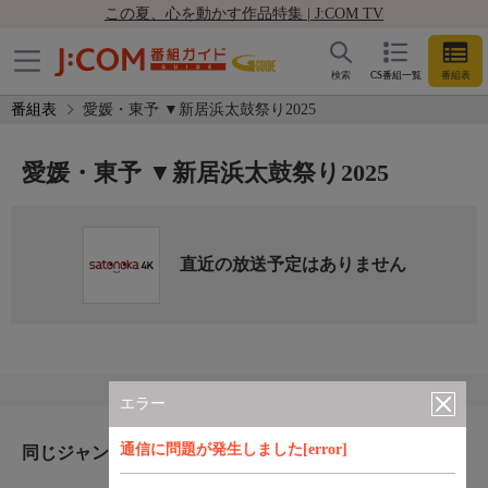
この夏、心を動かす作品特集 | J:COM TV
検索
CS番組一覧
番組表
番組表
愛媛・東予 ▼新居浜太鼓祭り2025
愛媛・東予 ▼新居浜太鼓祭り2025
直近の放送予定はありません
エラー
通信に問題が発生しました[error]
同じジャンルのおすすめ番組