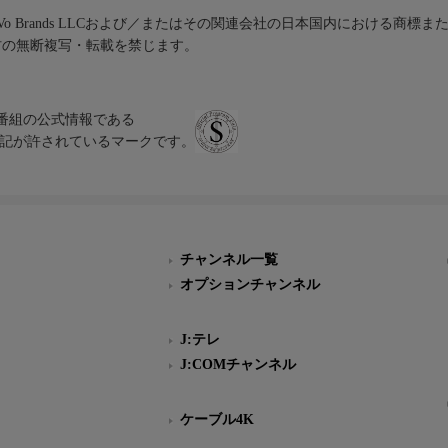
iVo Brands LLCおよび／またはその関連会社の日本国内における商標
材の無断複写・転載を禁じます。
、テレビ番組の公式情報である
スにのみ表記が許されているマークです。
チャンネル一覧
オプションチャンネル
J:テレ
J:COMチャンネル
ケーブル4K