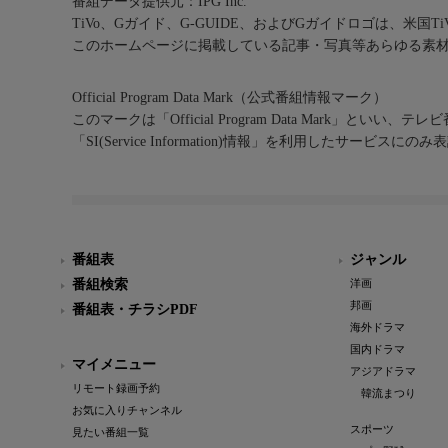
番組データ提供元：IPG Inc.
TiVo、Gガイド、G-GUIDE、およびGガイドロゴは、米国T
このホームページに掲載している記事・写真等あらゆる素
Official Program Data Mark（公式番組情報マーク）
このマークは「Official Program Data Mark」といい
「SI(Service Information)情報」を利用したサービ
番組表
ジャンル
番組検索
洋画
邦画
番組表・チラシPDF
海外ドラマ
国内ドラマ
マイメニュー
アジアドラマ
リモート録画予約
韓流まつり
お気に入りチャンネル
スポーツ
見たい番組一覧