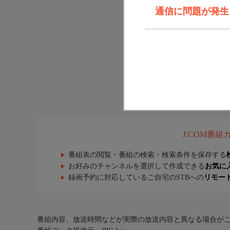
通信に問題が発生しま
J:COM番
番組表の閲覧・番組の検索・検索条件を保存する
お好みのチャンネルを選択して作成できる
お気に
録画予約に対応しているご自宅のSTBへの
リモー
番組内容、放送時間などが実際の放送内容と異なる場合が