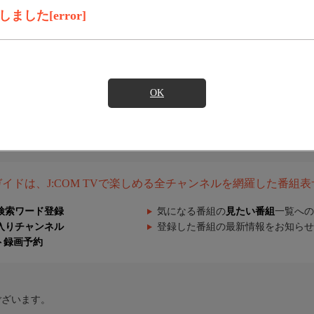
した[error]
OK
組ガイドは、J:COM TVで楽しめる全チャンネルを網羅した番組
検索ワード登録
気になる番組の
見たい番組
一覧への
入りチャンネル
登録した番組の最新情報をお知らせ
ト録画予約
ございます。