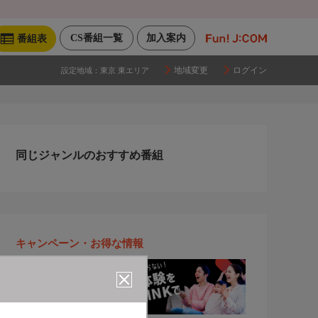
CS番組一覧
加入案内
番組表
地域変更
ログイン
設定地域：
東京 東エリア
同じジャンルのおすすめ番組
キャンペーン・お得な情報