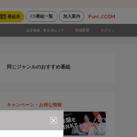
CS番組一覧
加入案内
番組表
地域変更
ログイン
設定地域：
東京 東エリア
同じジャンルのおすすめ番組
キャンペーン・お得な情報