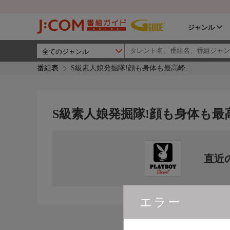
ジャンル
番組表
S級素人娘発掘隊!顔も身体も最高峰…
S級素人娘発掘隊!顔も身体も最
直近
エラー