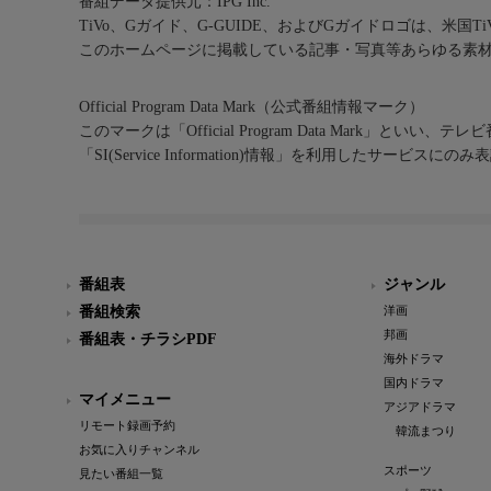
番組データ提供元：IPG Inc.
TiVo、Gガイド、G-GUIDE、およびGガイドロゴは、米国T
このホームページに掲載している記事・写真等あらゆる素
Official Program Data Mark（公式番組情報マーク）
このマークは「Official Program Data Mark」といい
「SI(Service Information)情報」を利用したサービ
番組表
ジャンル
番組検索
洋画
邦画
番組表・チラシPDF
海外ドラマ
国内ドラマ
マイメニュー
アジアドラマ
リモート録画予約
韓流まつり
お気に入りチャンネル
スポーツ
見たい番組一覧