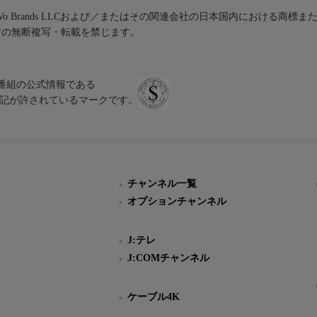
iVo Brands LLCおよび／またはその関連会社の日本国内における商標
材の無断複写・転載を禁じます。
、テレビ番組の公式情報である
スにのみ表記が許されているマークです。
チャンネル一覧
オプションチャンネル
J:テレ
J:COMチャンネル
ケーブル4K