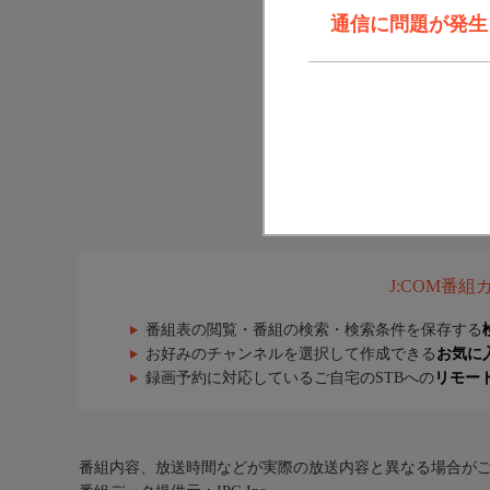
通信に問題が発生しま
J:COM番
番組表の閲覧・番組の検索・検索条件を保存する
お好みのチャンネルを選択して作成できる
お気に
録画予約に対応しているご自宅のSTBへの
リモー
番組内容、放送時間などが実際の放送内容と異なる場合が