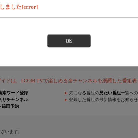
した[error]
OK
組ガイドは、J:COM TVで楽しめる全チャンネルを網羅した番組
検索ワード登録
気になる番組の
見たい番組
一覧への
入りチャンネル
登録した番組の最新情報をお知らせ
ト録画予約
ございます。