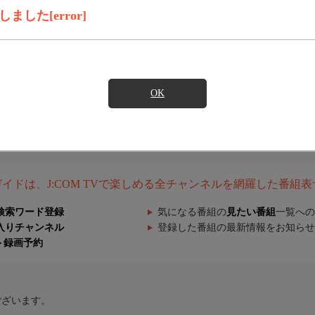
した[error]
OK
組ガイドは、J:COM TVで楽しめる全チャンネルを網羅した番組
検索ワード登録
気になる番組の
見たい番組
一覧への
入りチャンネル
登録した番組の最新情報をお知らせ
ト録画予約
ございます。