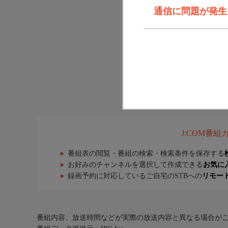
通信に問題が発生しま
J:COM番
番組表の閲覧・番組の検索・検索条件を保存する
お好みのチャンネルを選択して作成できる
お気に
録画予約に対応しているご自宅のSTBへの
リモー
番組内容、放送時間などが実際の放送内容と異なる場合が