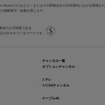
iVo Brands LLCおよび／またはその関連会社の日本国内における商標
材の無断複写・転載を禁じます。
、テレビ番組の公式情報である
スにのみ表記が許されているマークです。
チャンネル一覧
オプションチャンネル
J:テレ
J:COMチャンネル
ケーブル4K