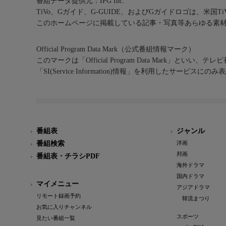
番組データ提供元：IPG Inc.
TiVo、Gガイド、G-GUIDE、およびGガイドロゴは、米国T
このホームページに掲載している記事・写真等あらゆる素
Official Program Data Mark（公式番組情報マーク）
このマークは「Official Program Data Mark」といい
「SI(Service Information)情報」を利用したサービ
番組表
ジャンル
番組検索
洋画
邦画
番組表・チラシPDF
海外ドラマ
国内ドラマ
マイメニュー
アジアドラマ
リモート録画予約
韓流まつり
お気に入りチャンネル
スポーツ
見たい番組一覧