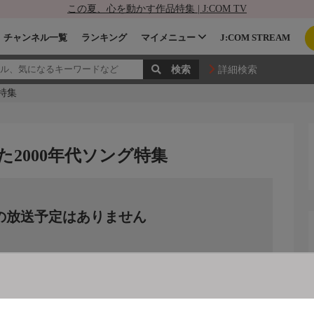
この夏、心を動かす作品特集 | J:COM TV
チャンネル一覧
ランキング
マイメニュー
J:COM STREAM
詳細検索
グ特集
た2000年代ソング特集
の放送予定はありません