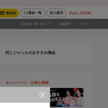
CS番組一覧
加入案内
番組表
地域変更
ログイン
設定地域：
東京 東エリア
同じジャンルのおすすめ番組
キャンペーン・お得な情報