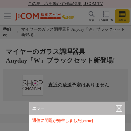
この夏、心を動かす作品特集 | J:COM TV
検索
CS番組一覧
番組表
番組
マイヤーのガラス調理器具 Anyday「W」ブラックセット
表
新登場!
マイヤーのガラス調理器具
Anyday「W」ブラックセット新登場!
直近の放送予定はありません
エラー
通信に問題が発生しました[error]