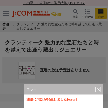
この夏、心を動かす作品特集 | J:COM TV
検索
CS番組一覧
番組表
番組
クランティーク 魅力的な宝石たちと時を越えて出逢う蔵
表
出しジュエリー
クランティーク 魅力的な宝石たちと時
を越えて出逢う蔵出しジュエリー
直近の放送予定はありません
エラー
通信に問題が発生しました[error]