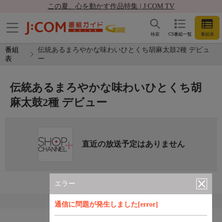
この夏、心を動かす作品特集 | J:COM TV
検索
CS番組一覧
番組表
番組
伝統あるまろやかな味わいひとくち胡麻太鼓2種 デビュ
表
ー
伝統あるまろやかな味わいひとくち胡
麻太鼓2種 デビュー
直近の放送予定はありません
エラー
通信に問題が発生しました[error]