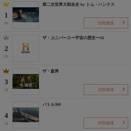
第二次世界大戦全史 by トム・ハンクス
1
次回放送
(1)
ザ・ユニバース〜宇宙の歴史〜S6
2
(2)
ザ・森男
3
次回放送
(-)
バトル360
4
次回放送
(-)