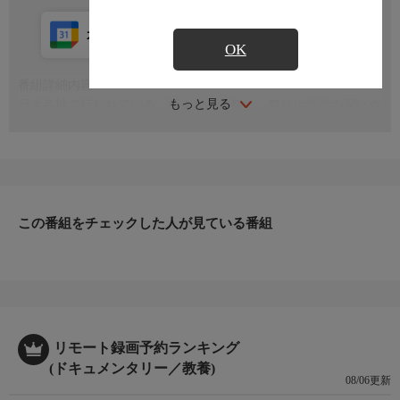
カレンダー登録
アプリ視聴
放送中
OK
番組詳細内容
もっと見る
日本各地で行われている、様々な「奇祭」。祭りに造詣の深いや
くみつるさんとともに、「日本の祭り」の知られざる世界をご紹
介します
この番組をチェックした人が見ている番組
リモート録画予約ランキング
(ドキュメンタリー／教養)
08/06更新