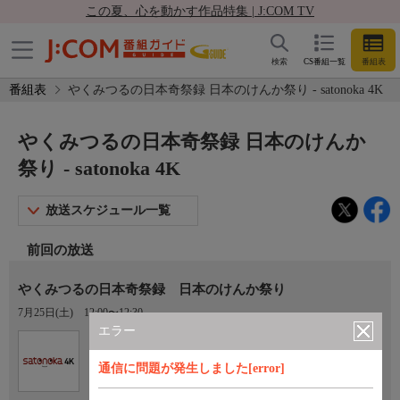
この夏、心を動かす作品特集 | J:COM TV
検索
CS番組一覧
番組表
番組表
やくみつるの日本奇祭録 日本のけんか祭り - satonoka 4K
やくみつるの日本奇祭録 日本のけんか
祭り - satonoka 4K
放送スケジュール一覧
前回の放送
やくみつるの日本奇祭録 日本のけんか祭り
7月25日(土)
12:00〜12:30
エラー
Ch.420
satonoka 4K
通信に問題が発生しました[error]