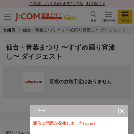
この夏、心を動かす作品特集 | J:COM TV
検索
CS番組一覧
番組表
番組表
仙台・青葉まつり 〜すずめ踊り宵流し〜 ダイジェスト
仙台・青葉まつり 〜すずめ踊り宵流
し〜 ダイジェスト
直近の放送予定はありません
エラー
通信に問題が発生しました[error]
同じジャンルのおすすめ番組