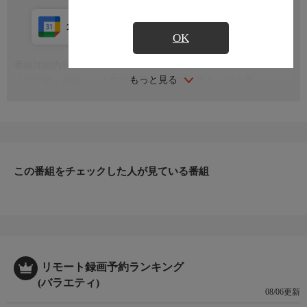
カレンダー登録
アプリ視聴
放送中
OK
番組詳細内容
もっと見る
『仙台編 前編』。人生の終盤、どこで、誰と、どう暮ら
す？“終のすみ家”を本気で探す旅！
この番組をチェックした人が見ている番組
リモート録画予約ランキング
(バラエティ)
08/06更新