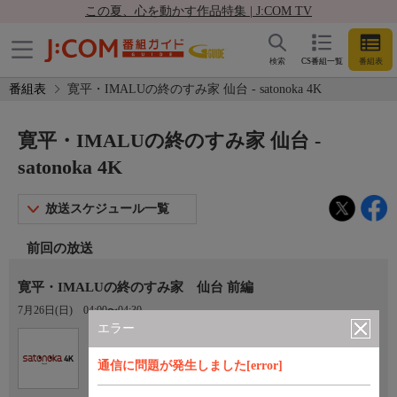
この夏、心を動かす作品特集 | J:COM TV
検索
CS番組一覧
番組表
番組表
寛平・IMALUの終のすみ家 仙台 - satonoka 4K
寛平・IMALUの終のすみ家 仙台 -
satonoka 4K
放送スケジュール一覧
前回の放送
寛平・IMALUの終のすみ家 仙台 前編
7月26日(日)
04:00〜04:30
エラー
Ch.420
satonoka 4K
通信に問題が発生しました[error]