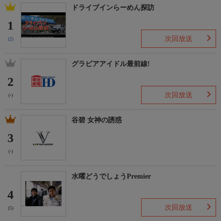
ドライブインらーめん探訪
1
次回放送
(2)
グラビアアイドル最前線!
2
次回放送
(-)
谷碧 女神の誘惑
3
(-)
水曜どうでしょうPremier
4
次回放送
(5)