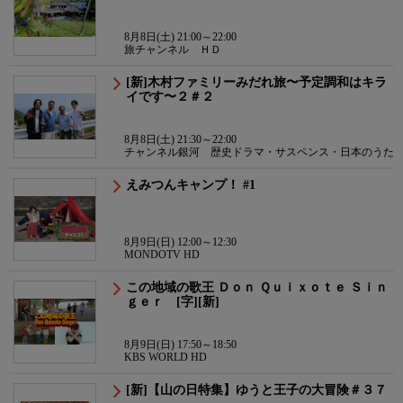
8月8日(土) 21:00～22:00
旅チャンネル ＨＤ
[新]木村ファミリーみだれ旅〜予定調和はキラ
イです〜２＃２
8月8日(土) 21:30～22:00
チャンネル銀河 歴史ドラマ・サスペンス・日本のうた
えみつんキャンプ！ #1
8月9日(日) 12:00～12:30
MONDOTV HD
この地域の歌王 Ｄｏｎ Ｑｕｉｘｏｔｅ Ｓｉｎ
ｇｅｒ [字][新]
8月9日(日) 17:50～18:50
KBS WORLD HD
[新]【山の日特集】ゆうと王子の大冒険＃３７