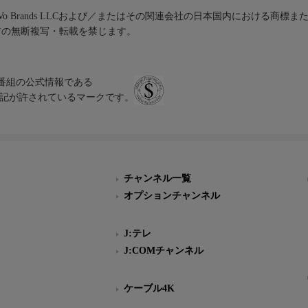
iVo Brands LLCおよび／またはその関連会社の日本国内における商標
材の無断複写・転載を禁じます。
、テレビ番組の公式情報である
スにのみ表記が許されているマークです。
チャンネル一覧
オプションチャンネル
J:テレ
J:COMチャンネル
ケーブル4K