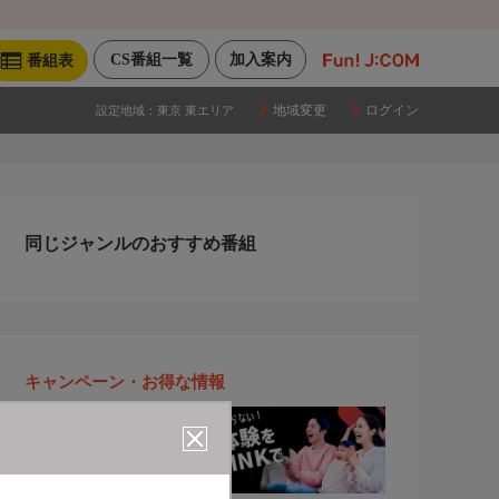
CS番組一覧
加入案内
番組表
地域変更
ログイン
設定地域：
東京 東エリア
同じジャンルのおすすめ番組
キャンペーン・お得な情報