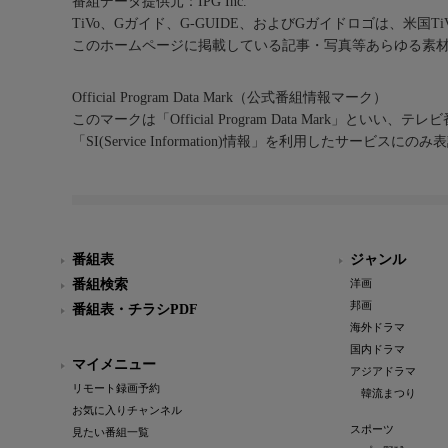
番組データ提供元：IPG Inc.
TiVo、Gガイド、G-GUIDE、およびGガイドロゴは、米国T
このホームページに掲載している記事・写真等あらゆる素
Official Program Data Mark（公式番組情報マーク）
このマークは「Official Program Data Mark」といい
「SI(Service Information)情報」を利用したサービ
番組表
ジャンル
番組検索
洋画
邦画
番組表・チラシPDF
海外ドラマ
国内ドラマ
マイメニュー
アジアドラマ
リモート録画予約
韓流まつり
お気に入りチャンネル
スポーツ
見たい番組一覧