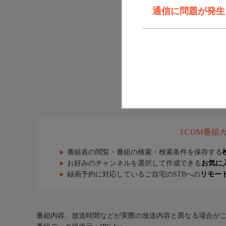
通信に問題が発生しま
J:COM番
番組表の閲覧・番組の検索・検索条件を保存する
お好みのチャンネルを選択して作成できる
お気に
録画予約に対応しているご自宅のSTBへの
リモー
番組内容、放送時間などが実際の放送内容と異なる場合が