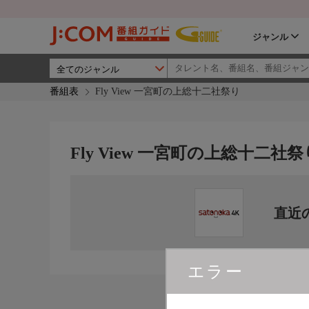
ジャンル
番組表
Fly View 一宮町の上総十二社祭り
Fly View 一宮町の上総十二社祭
直近
エラー