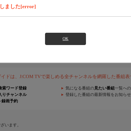
した[error]
OK
組ガイドは、J:COM TVで楽しめる全チャンネルを網羅した番組
検索ワード登録
気になる番組の
見たい番組
一覧への
入りチャンネル
登録した番組の最新情報をお知らせ
ト録画予約
ございます。