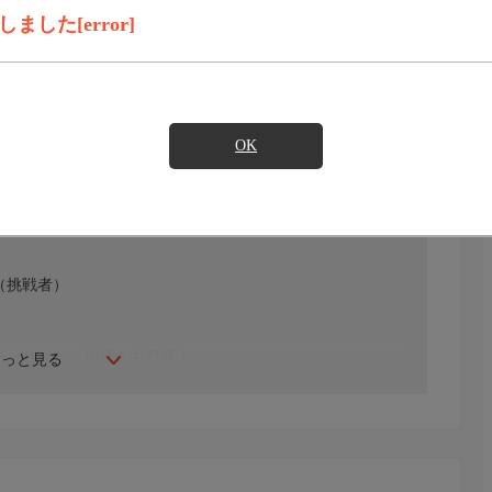
録画予約
見たい
した[error]
)のご契約が必要となります。
OK
（挑戦者）
チチャリート・翔暉＆中野貴人
もっと見る
ウマ