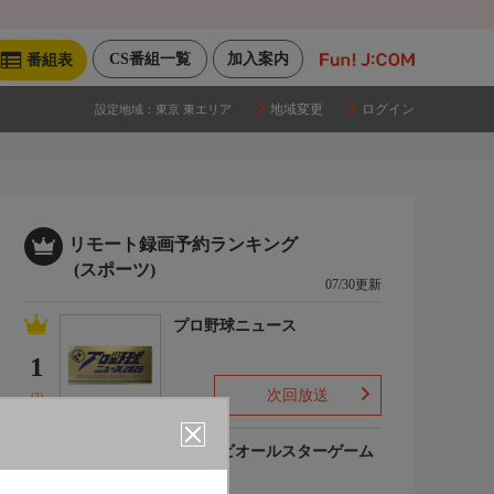
CS番組一覧
加入案内
番組表
地域変更
ログイン
設定地域：
東京 東エリア
リモート録画予約ランキング
(スポーツ)
07/30更新
プロ野球ニュース
1
次回放送
(3)
マイナビオールスターゲーム
2026
2