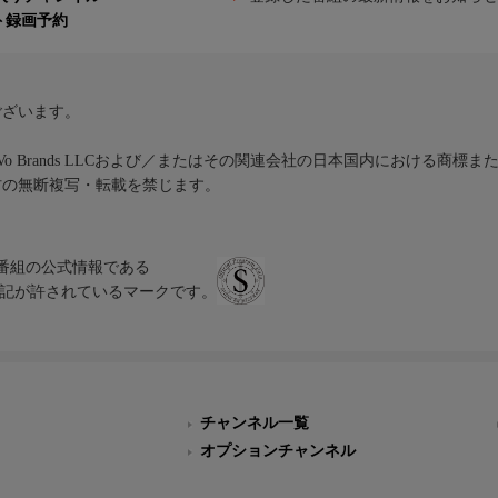
ト録画予約
ございます。
iVo Brands LLCおよび／またはその関連会社の日本国内における商標
材の無断複写・転載を禁じます。
、テレビ番組の公式情報である
スにのみ表記が許されているマークです。
チャンネル一覧
オプションチャンネル