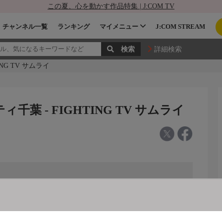
この夏、心を動かす作品特集 | J:COM TV
チャンネル一覧
ランキング
マイメニュー
J:COM STREAM
詳細検索
ING TV サムライ
シティ千葉 - FIGHTING TV サムライ