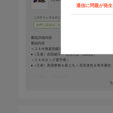
Ch.401
FIGHTING TV サムライ
通信に問題が発生しま
このチャンネルのご視聴には、オプションチャンネル(有料
お申し込みはこちら
ご利用料金はこちら
番組詳細内容
番組内容
＜２ＡＷ無差別級選手権＞
●（王者）吉田綾斗 × 滝澤大志（挑戦者）
＜２ＡＷタッグ選手権＞
●（王者）真霜拳號＆最上九 × 花見達也＆青木優也
●仁木琢郎 × 芦野祥太郎
●旭志織＆大石真翔＆笹村あやめ × 藤田ミノル＆
●リッキー・フジ＆ATM × 本田アユム＆ナカ・シュ
●ヤス・ウラノ＆若松大樹 × 十嶋くにお＆彩月悠叶
実況：塩野潤二
解説：鈴木健.txt