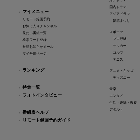
海外ドラマ
国内ドラマ
マイメニュー
アジアドラマ
リモート録画予約
韓流まつり
お気に入りチャンネル
スポーツ
見たい番組一覧
プロ野球
検索ワード登録
サッカー
番組お知らせメール
ゴルフ
マイ番組ページ
テニス
ランキング
アニメ・キッズ
ディズニー
特集一覧
音楽
フォトインタビュー
エンタメ
生活・趣味・教養
アダルト
番組表ヘルプ
リモート録画予約ガイド