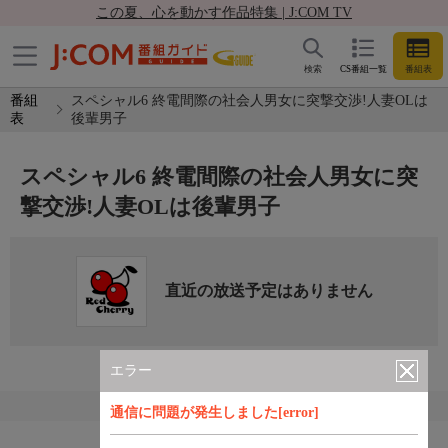
この夏、心を動かす作品特集 | J:COM TV
検索
CS番組一覧
番組表
番組
スペシャル6 終電間際の社会人男女に突撃交渉!人妻OLは
表
後輩男子
スペシャル6 終電間際の社会人男女に突
撃交渉!人妻OLは後輩男子
直近の放送予定はありません
エラー
通信に問題が発生しました[error]