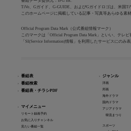
番組データ提供元：IPG Inc.
TiVo、Gガイド、G-GUIDE、およびGガイドロゴは、米国T
このホームページに掲載している記事・写真等あらゆる素
Official Program Data Mark（公式番組情報マーク）
このマークは「Official Program Data Mark」といい
「SI(Service Information)情報」を利用したサービ
番組表
ジャンル
番組検索
洋画
邦画
番組表・チラシPDF
海外ドラマ
国内ドラマ
マイメニュー
アジアドラマ
リモート録画予約
韓流まつり
お気に入りチャンネル
スポーツ
見たい番組一覧