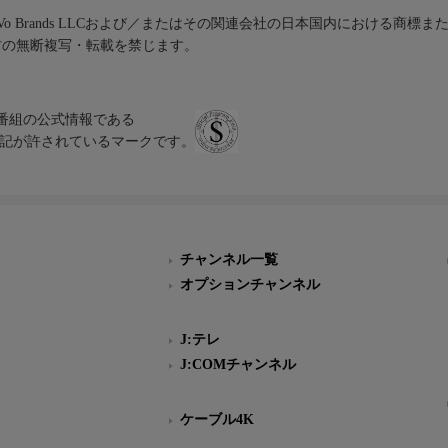
iVo Brands LLCおよび／またはその関連会社の日本国内における商標
材の無断複写・転載を禁じます。
、テレビ番組の公式情報である
スにのみ表記が許されているマークです。
チャンネル一覧
オプションチャンネル
J:テレ
J:COMチャンネル
ケーブル4K