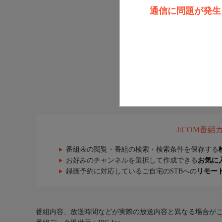
通信に問題が発生しま
J:COM番
番組表の閲覧・番組の検索・検索条件を保存する
お好みのチャンネルを選択して作成できる
お気に
録画予約に対応しているご自宅のSTBへの
リモー
番組内容、放送時間などが実際の放送内容と異なる場合が