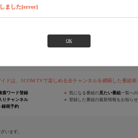
した[error]
OK
組ガイドは、J:COM TVで楽しめる全チャンネルを網羅した番組
検索ワード登録
気になる番組の
見たい番組
一覧への
入りチャンネル
登録した番組の最新情報をお知らせ
ト録画予約
ございます。