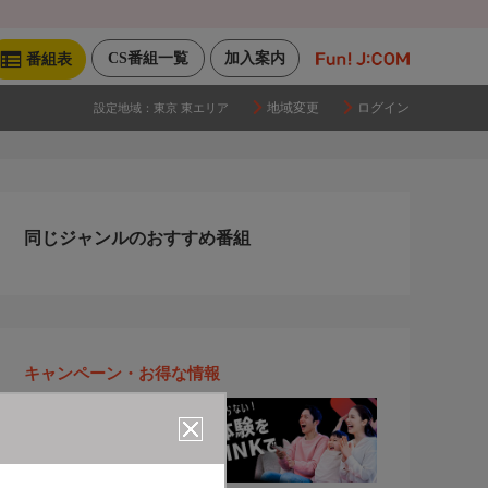
CS番組一覧
加入案内
番組表
地域変更
ログイン
設定地域：
東京 東エリア
同じジャンルのおすすめ番組
キャンペーン・お得な情報