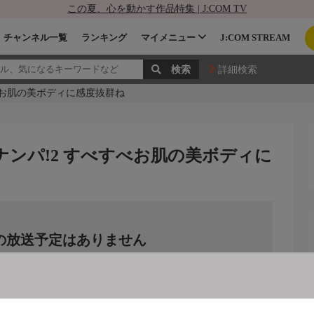
この夏、心を動かす作品特集 | J:COM TV
チャンネル一覧
ランキング
マイメニュー
J:COM STREAM
詳細検索
べお肌の美ボディに感度抜群ね
ナンパ!2 すべすべお肌の美ボディに
の放送予定はありません