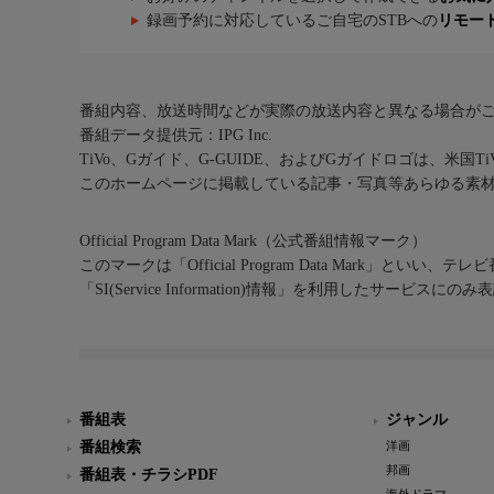
録画予約に対応しているご自宅のSTBへの
リモー
番組内容、放送時間などが実際の放送内容と異なる場合が
番組データ提供元：IPG Inc.
TiVo、Gガイド、G-GUIDE、およびGガイドロゴは、米国T
このホームページに掲載している記事・写真等あらゆる素
Official Program Data Mark（公式番組情報マーク）
このマークは「Official Program Data Mark」といい
「SI(Service Information)情報」を利用したサービ
番組表
ジャンル
番組検索
洋画
邦画
番組表・チラシPDF