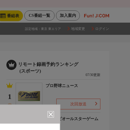
CS番組一覧
加入案内
番組表
地域変更
ログイン
設定地域：
東京 東エリア
リモート録画予約ランキング
(スポーツ)
07/30更新
プロ野球ニュース
1
次回放送
(3)
マイナビオールスターゲーム
2026
2