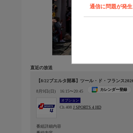
通信に問題が発生しま
直近の放送
【8/22ブエルタ開幕】ツール・ド・フランス2026 第
カレンダー登録
8月9日(日)
16:15〜20:45
オプション
Ch.408
J SPORTS 4 HD
番組詳細内容
番組内容