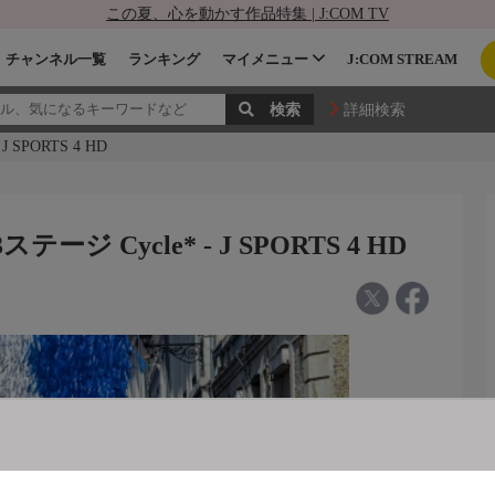
この夏、心を動かす作品特集 | J:COM TV
チャンネル一覧
ランキング
マイメニュー
J:COM STREAM
詳細検索
SPORTS 4 HD
ジ Cycle* - J SPORTS 4 HD