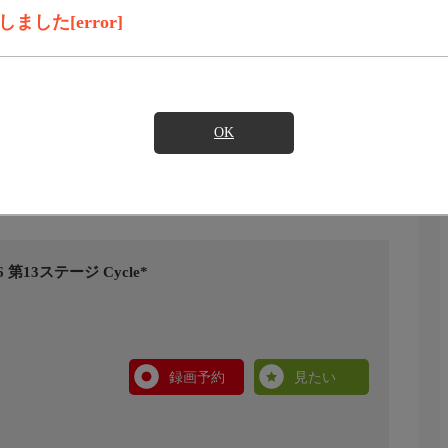
した[error]
OK
13ステージ Cycle*
録画予約
見たい