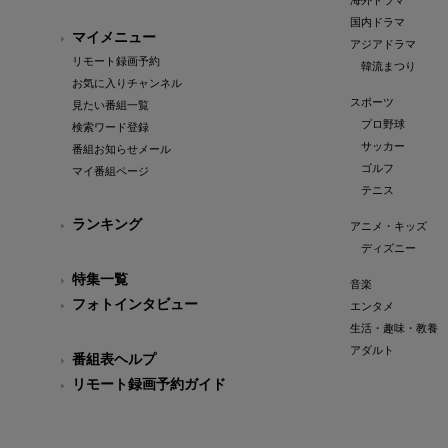
海外ドラマ
国内ドラマ
マイメニュー
アジアドラマ
リモート録画予約
韓流まつり
お気に入りチャンネル
スポーツ
見たい番組一覧
プロ野球
検索ワード登録
サッカー
番組お知らせメール
ゴルフ
マイ番組ページ
テニス
ランキング
アニメ・キッズ
ディズニー
特集一覧
音楽
フォトインタビュー
エンタメ
生活・趣味・教養
アダルト
番組表ヘルプ
リモート録画予約ガイド