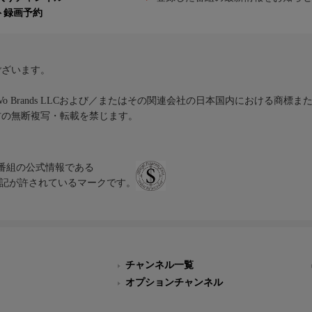
ト録画予約
ございます。
iVo Brands LLCおよび／またはその関連会社の日本国内における商標
材の無断複写・転載を禁じます。
、テレビ番組の公式情報である
スにのみ表記が許されているマークです。
チャンネル一覧
オプションチャンネル