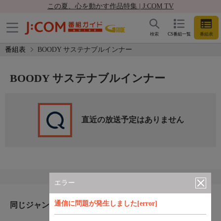
この夏、心を動かす作品特集 | J:COM TV
検索
CS番組一覧
番組表
番組表
BOODY サステナブルインナー
BOODY サステナブルインナー
直近の放送予定はありません
エラー
通信に問題が発生しました[error]
同じジャンルのおすすめ番組