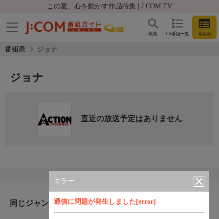
この夏、心を動かす作品特集 | J:COM TV
検索
CS番組一覧
番組表
番組表
ジョナ
ジョナ
直近の放送予定はありません
エラー
通信に問題が発生しました[error]
同じジャンルのおすすめ番組