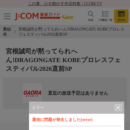
この夏、心を動かす作品特集 | J:COM TV
検索
CS番組一覧
番組表
番組
宮根誠司が黙ってられへん!DRAGONGATE KOBEプロレス
表
フェスティバル2026直前SP
宮根誠司が黙ってられへ
ん!DRAGONGATE KOBEプロレスフェ
スティバル2026直前SP
直近の放送予定はありません
エラー
通信に問題が発生しました[error]