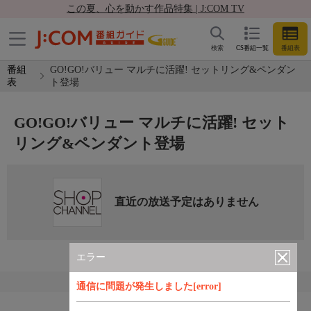
この夏、心を動かす作品特集 | J:COM TV
検索
CS番組一覧
番組表
番組
GO!GO!バリュー マルチに活躍! セットリング&ペンダン
表
ト登場
GO!GO!バリュー マルチに活躍! セット
リング&ペンダント登場
直近の放送予定はありません
エラー
通信に問題が発生しました[error]