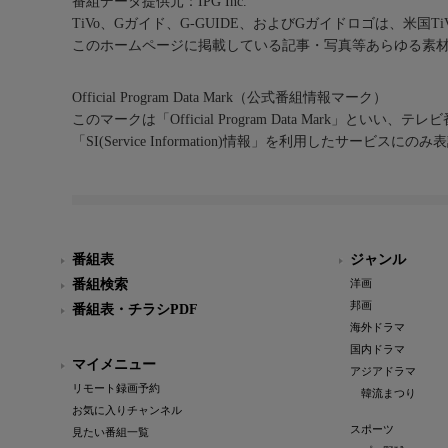
番組データ提供元：IPG Inc.
TiVo、Gガイド、G-GUIDE、およびGガイドロゴは、米国T
このホームページに掲載している記事・写真等あらゆる素
Official Program Data Mark（公式番組情報マーク）
このマークは「Official Program Data Mark」といい
「SI(Service Information)情報」を利用したサービ
番組表
ジャンル
番組検索
洋画
邦画
番組表・チラシPDF
海外ドラマ
国内ドラマ
マイメニュー
アジアドラマ
リモート録画予約
韓流まつり
お気に入りチャンネル
スポーツ
見たい番組一覧