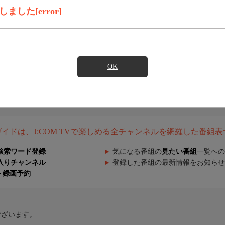
した[error]
OK
組ガイドは、J:COM TVで楽しめる全チャンネルを網羅した番組
検索ワード登録
気になる番組の
見たい番組
一覧への
入りチャンネル
登録した番組の最新情報をお知らせ
ト録画予約
ございます。