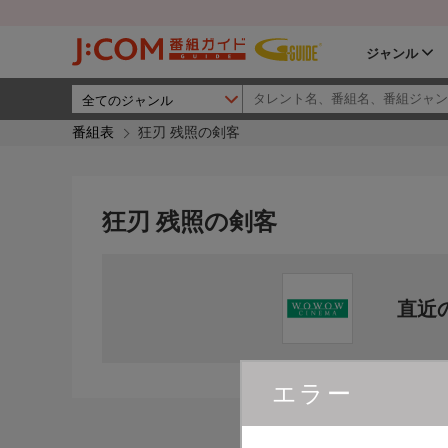
ジャンル
番組表
狂刃 残照の剣客
狂刃 残照の剣客
直近
エラー