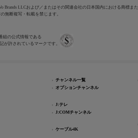
iVo Brands LLCおよび／またはその関連会社の日本国内における商標
材の無断複写・転載を禁じます。
、テレビ番組の公式情報である
スにのみ表記が許されているマークです。
チャンネル一覧
オプションチャンネル
J:テレ
J:COMチャンネル
ケーブル4K