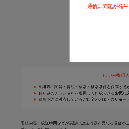
通信に問題が発生しま
J:COM番
番組表の閲覧・番組の検索・検索条件を保存する
お好みのチャンネルを選択して作成できる
お気に
録画予約に対応しているご自宅のSTBへの
リモー
番組内容、放送時間などが実際の放送内容と異なる場合が