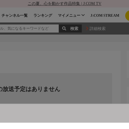
この夏、心を動かす作品特集 | J:COM TV
チャンネル一覧
ランキング
マイメニュー
J:COM STREAM
詳細検索
の放送予定はありません