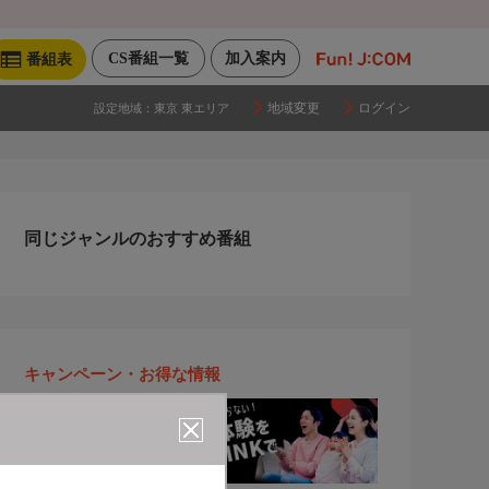
CS番組一覧
加入案内
番組表
地域変更
ログイン
設定地域：
東京 東エリア
同じジャンルのおすすめ番組
キャンペーン・お得な情報