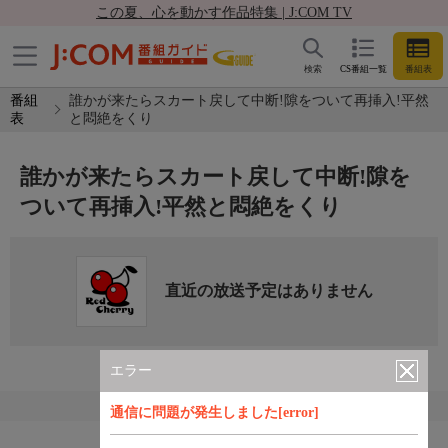
この夏、心を動かす作品特集 | J:COM TV
検索
CS番組一覧
番組表
番組
誰かが来たらスカート戻して中断!隙をついて再挿入!平然
表
と悶絶をくり
誰かが来たらスカート戻して中断!隙を
ついて再挿入!平然と悶絶をくり
直近の放送予定はありません
エラー
通信に問題が発生しました[error]