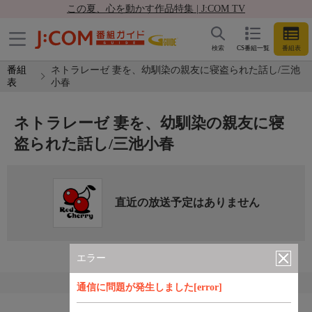
この夏、心を動かす作品特集 | J:COM TV
検索
CS番組一覧
番組表
番組
ネトラレーゼ 妻を、幼馴染の親友に寝盗られた話し/三池
表
小春
ネトラレーゼ 妻を、幼馴染の親友に寝
盗られた話し/三池小春
直近の放送予定はありません
エラー
通信に問題が発生しました[error]