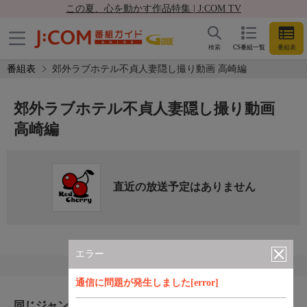
この夏、心を動かす作品特集 | J:COM TV
検索
CS番組一覧
番組表
番組表
郊外ラブホテル不貞人妻隠し撮り動画 高崎編
郊外ラブホテル不貞人妻隠し撮り動画
高崎編
直近の放送予定はありません
エラー
通信に問題が発生しました[error]
同じジャンルのおすすめ番組