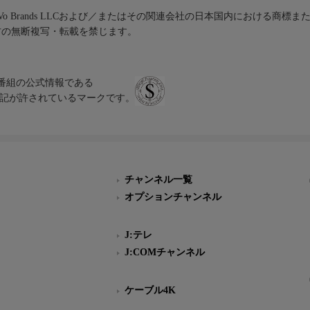
iVo Brands LLCおよび／またはその関連会社の日本国内における商標
材の無断複写・転載を禁じます。
、テレビ番組の公式情報である
スにのみ表記が許されているマークです。
チャンネル一覧
オプションチャンネル
J:テレ
J:COMチャンネル
ケーブル4K