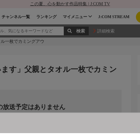
この夏、心を動かす作品特集 | J:COM TV
チャンネル一覧
ランキング
マイメニュー
J:COM STREAM
詳細検索
オル一枚でカミングアウ
います」父親とタオル一枚でカミン
の放送予定はありません