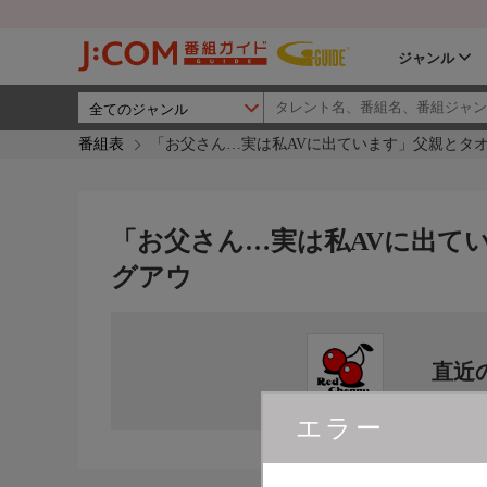
ジャンル
番組表
「お父さん…実は私AVに出ています」父親とタ
「お父さん…実は私AVに出て
グアウ
直近
エラー