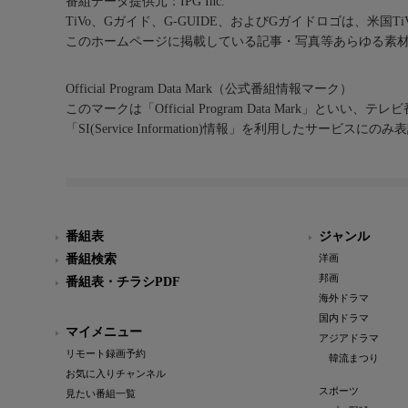
番組データ提供元：IPG Inc.
TiVo、Gガイド、G-GUIDE、およびGガイドロゴは、米国T
このホームページに掲載している記事・写真等あらゆる素
Official Program Data Mark（公式番組情報マーク）
このマークは「Official Program Data Mark」といい
「SI(Service Information)情報」を利用したサービ
番組表
ジャンル
番組検索
洋画
邦画
番組表・チラシPDF
海外ドラマ
国内ドラマ
マイメニュー
アジアドラマ
リモート録画予約
韓流まつり
お気に入りチャンネル
スポーツ
見たい番組一覧