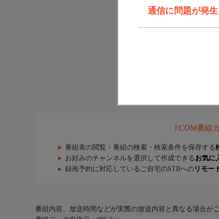
通信に問題が発生しま
J:COM番
番組表の閲覧・番組の検索・検索条件を保存する
お好みのチャンネルを選択して作成できる
お気に
録画予約に対応しているご自宅のSTBへの
リモー
番組内容、放送時間などが実際の放送内容と異なる場合が