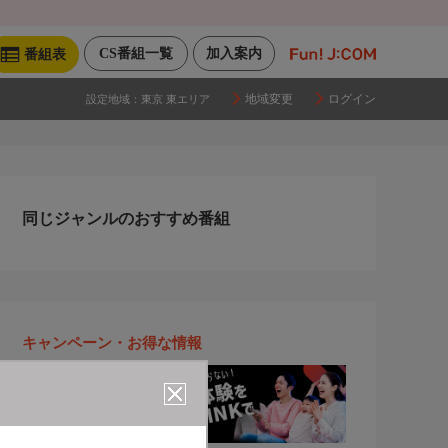
CS番組一覧
加入案内
番組表
地域変更
ログイン
設定地域：
東京 東エリア
同じジャンルのおすすめ番組
キャンペーン・お得な情報