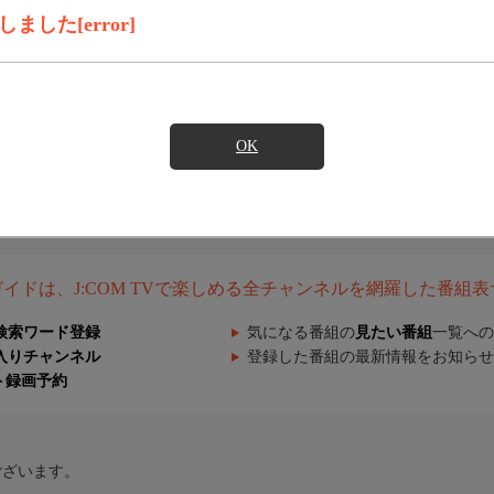
した[error]
OK
組ガイドは、J:COM TVで楽しめる全チャンネルを網羅した番組
検索ワード登録
気になる番組の
見たい番組
一覧への
入りチャンネル
登録した番組の最新情報をお知らせ
ト録画予約
ございます。