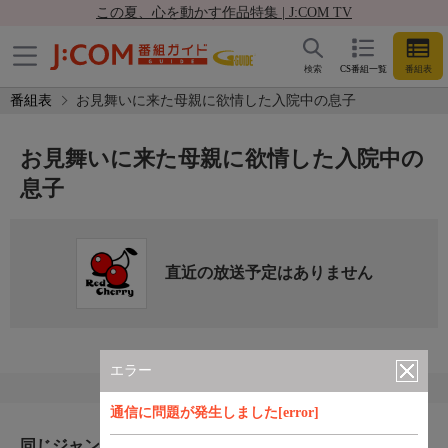
この夏、心を動かす作品特集 | J:COM TV
検索
CS番組一覧
番組表
番組表
お見舞いに来た母親に欲情した入院中の息子
お見舞いに来た母親に欲情した入院中の
息子
直近の放送予定はありません
エラー
通信に問題が発生しました[error]
同じジャンルのおすすめ番組