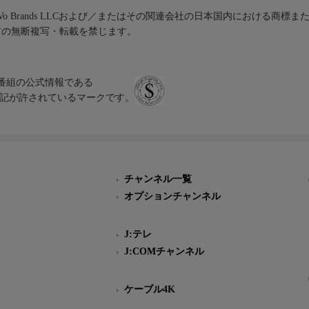
iVo Brands LLCおよび／またはその関連会社の日本国内における商標
材の無断複写・転載を禁じます。
、テレビ番組の公式情報である
スにのみ表記が許されているマークです。
チャンネル一覧
オプションチャンネル
J:テレ
J:COMチャンネル
ケーブル4K