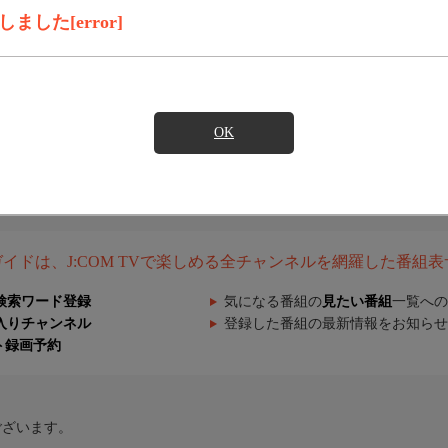
した[error]
OK
組ガイドは、J:COM TVで楽しめる全チャンネルを網羅した番組
検索ワード登録
気になる番組の
見たい番組
一覧への
入りチャンネル
登録した番組の最新情報をお知らせ
ト録画予約
ございます。