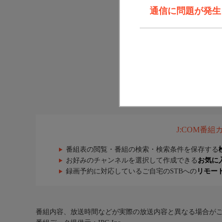
通信に問題が発生しま
J:COM番
番組表の閲覧・番組の検索・検索条件を保存する
お好みのチャンネルを選択して作成できる
お気に
録画予約に対応しているご自宅のSTBへの
リモー
番組内容、放送時間などが実際の放送内容と異なる場合が