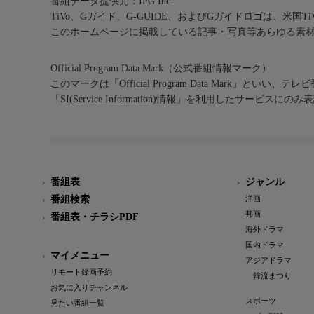
番組データ提供元：IPG Inc.
TiVo、Gガイド、G-GUIDE、およびGガイドロゴは、米国T
このホームページに掲載している記事・写真等あらゆる素
Official Program Data Mark（公式番組情報マーク）
このマークは「Official Program Data Mark」といい
「SI(Service Information)情報」を利用したサービ
番組表
ジャンル
番組検索
洋画
邦画
番組表・チラシPDF
海外ドラマ
国内ドラマ
マイメニュー
アジアドラマ
リモート録画予約
韓流まつり
お気に入りチャンネル
スポーツ
見たい番組一覧