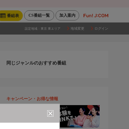
CS番組一覧
加入案内
番組表
地域変更
ログイン
設定地域：
東京 東エリア
同じジャンルのおすすめ番組
キャンペーン・お得な情報