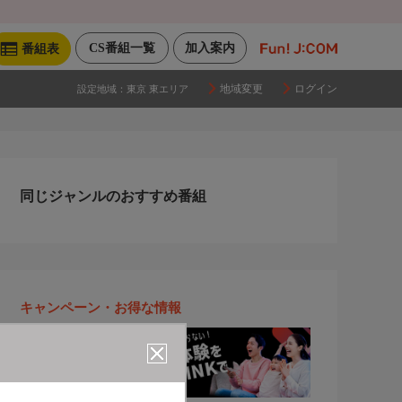
CS番組一覧
加入案内
番組表
地域変更
ログイン
設定地域：
東京 東エリア
同じジャンルのおすすめ番組
キャンペーン・お得な情報