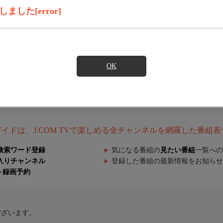
した[error]
OK
組ガイドは、J:COM TVで楽しめる全チャンネルを網羅した番組
検索ワード登録
気になる番組の
見たい番組
一覧への
入りチャンネル
登録した番組の最新情報をお知らせ
ト録画予約
ございます。