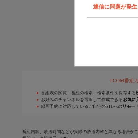
通信に問題が発生しま
J:COM番
番組表の閲覧・番組の検索・検索条件を保存する
お好みのチャンネルを選択して作成できる
お気に
録画予約に対応しているご自宅のSTBへの
リモー
番組内容、放送時間などが実際の放送内容と異なる場合が