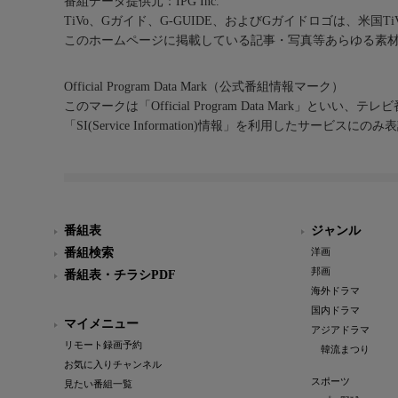
番組データ提供元：IPG Inc.
TiVo、Gガイド、G-GUIDE、およびGガイドロゴは、米国T
このホームページに掲載している記事・写真等あらゆる素
Official Program Data Mark（公式番組情報マーク）
このマークは「Official Program Data Mark」といい
「SI(Service Information)情報」を利用したサービ
番組表
ジャンル
番組検索
洋画
邦画
番組表・チラシPDF
海外ドラマ
国内ドラマ
マイメニュー
アジアドラマ
リモート録画予約
韓流まつり
お気に入りチャンネル
スポーツ
見たい番組一覧