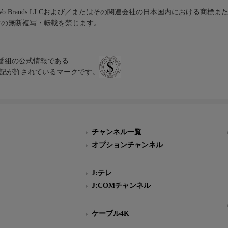
iVo Brands LLCおよび／またはその関連会社の日本国内における商標
材の無断複写・転載を禁じます。
、テレビ番組の公式情報である
スにのみ表記が許されているマークです。
チャンネル一覧
オプションチャンネル
J:テレ
J:COMチャンネル
ケーブル4K