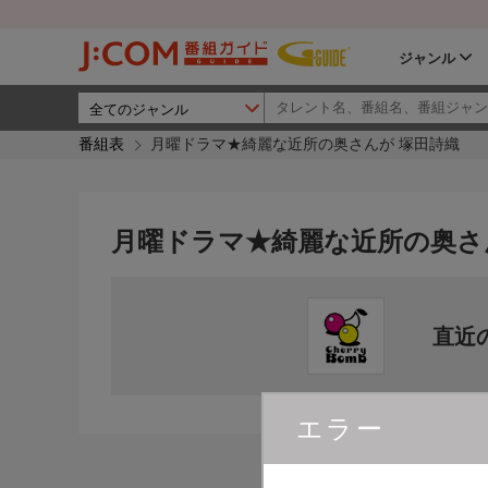
ジャンル
番組表
月曜ドラマ★綺麗な近所の奥さんが 塚田詩織
月曜ドラマ★綺麗な近所の奥さ
直近
エラー