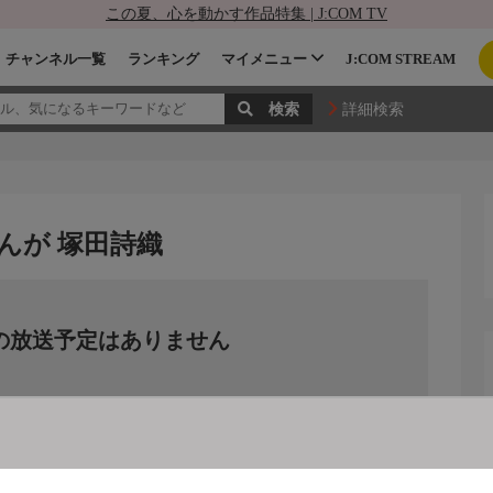
この夏、心を動かす作品特集 | J:COM TV
チャンネル一覧
ランキング
マイメニュー
J:COM STREAM
詳細検索
んが 塚田詩織
の放送予定はありません