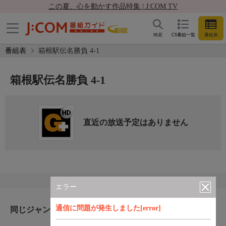
この夏、心を動かす作品特集 | J:COM TV
検索
CS番組一覧
番組表
番組表
箱根駅伝名勝負 4-1
箱根駅伝名勝負 4-1
直近の放送予定はありません
エラー
通信に問題が発生しました[error]
同じジャンルのおすすめ番組