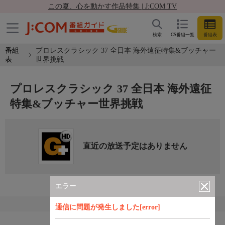
この夏、心を動かす作品特集 | J:COM TV
検索
CS番組一覧
番組表
番組
プロレスクラシック 37 全日本 海外遠征特集&ブッチャー
表
世界挑戦
プロレスクラシック 37 全日本 海外遠征
特集&ブッチャー世界挑戦
直近の放送予定はありません
エラー
通信に問題が発生しました[error]