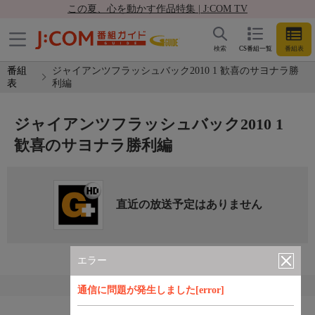
この夏、心を動かす作品特集 | J:COM TV
検索
CS番組一覧
番組表
番組
ジャイアンツフラッシュバック2010 1 歓喜のサヨナラ勝
表
利編
ジャイアンツフラッシュバック2010 1
歓喜のサヨナラ勝利編
直近の放送予定はありません
エラー
通信に問題が発生しました[error]