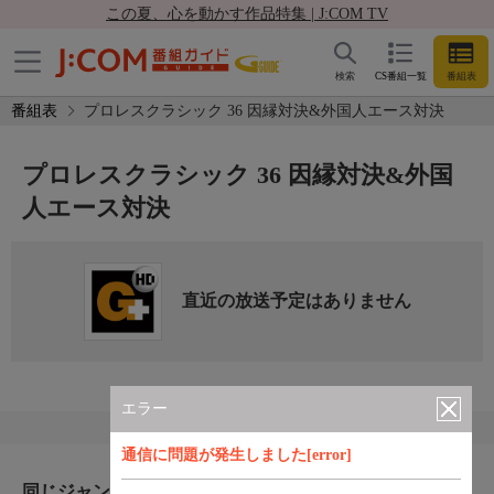
この夏、心を動かす作品特集 | J:COM TV
検索
CS番組一覧
番組表
番組表
プロレスクラシック 36 因縁対決&外国人エース対決
プロレスクラシック 36 因縁対決&外国
人エース対決
直近の放送予定はありません
エラー
通信に問題が発生しました[error]
同じジャンルのおすすめ番組