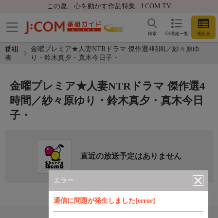
この夏、心を動かす作品特集 | J:COM TV
検索
CS番組一覧
番組表
番組
金曜プレミア★人妻NTRドラマ 傑作選4時間／紗々原ゆ
表
り・鈴木真夕・真木今日子・
金曜プレミア★人妻NTRドラマ 傑作選4
時間／紗々原ゆり・鈴木真夕・真木今日
子・
直近の放送予定はありません
エラー
通信に問題が発生しました[error]