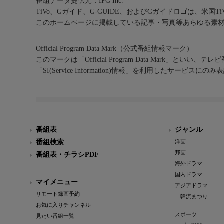
番組データ提供元：IPG Inc.
TiVo、Gガイド、G-GUIDE、およびGガイドロゴは、米国T
このホームページに掲載している記事・写真等あらゆる素
Official Program Data Mark（公式番組情報マーク）
このマークは「Official Program Data Mark」といい
「SI(Service Information)情報」を利用したサービ
番組表
ジャンル
番組検索
洋画
邦画
番組表・チラシPDF
海外ドラマ
国内ドラマ
マイメニュー
アジアドラマ
リモート録画予約
韓流まつり
お気に入りチャンネル
スポーツ
見たい番組一覧