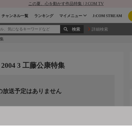
この夏、心を動かす作品特集 | J:COM TV
チャンネル一覧
ランキング
マイメニュー
J:COM STREAM
詳細検索
特集
04 3 工藤公康特集
の放送予定はありません