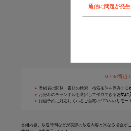
通信に問題が発生しま
J:COM番
番組表の閲覧・番組の検索・検索条件を保存する
お好みのチャンネルを選択して作成できる
お気に
録画予約に対応しているご自宅のSTBへの
リモー
番組内容、放送時間などが実際の放送内容と異なる場合が