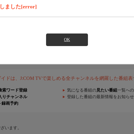
した[error]
OK
組ガイドは、J:COM TVで楽しめる全チャンネルを網羅した番組
検索ワード登録
気になる番組の
見たい番組
一覧への
入りチャンネル
登録した番組の最新情報をお知らせ
ト録画予約
ございます。