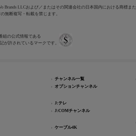
iVo Brands LLCおよび／またはその関連会社の日本国内における商標
材の無断複写・転載を禁じます。
、テレビ番組の公式情報である
スにのみ表記が許されているマークです。
チャンネル一覧
オプションチャンネル
J:テレ
J:COMチャンネル
ケーブル4K