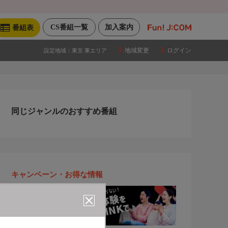
CS番組一覧
加入案内
番組表
地域変更
ログイン
設定地域：
東京 東エリア
同じジャンルのおすすめ番組
キャンペーン・お得な情報