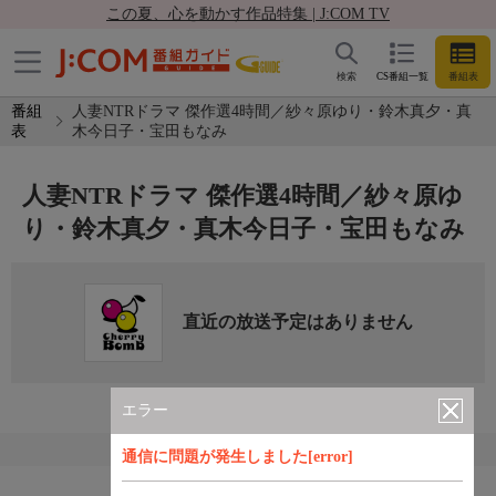
この夏、心を動かす作品特集 | J:COM TV
検索
CS番組一覧
番組表
番組
人妻NTRドラマ 傑作選4時間／紗々原ゆり・鈴木真夕・真
表
木今日子・宝田もなみ
人妻NTRドラマ 傑作選4時間／紗々原ゆ
り・鈴木真夕・真木今日子・宝田もなみ
直近の放送予定はありません
エラー
通信に問題が発生しました[error]