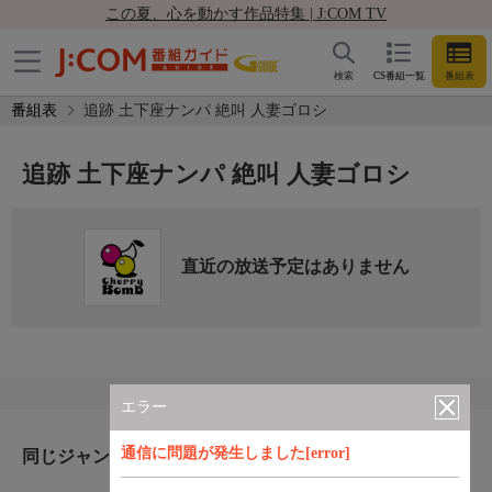
この夏、心を動かす作品特集 | J:COM TV
検索
CS番組一覧
番組表
番組表
追跡 土下座ナンパ 絶叫 人妻ゴロシ
追跡 土下座ナンパ 絶叫 人妻ゴロシ
直近の放送予定はありません
エラー
通信に問題が発生しました[error]
同じジャンルのおすすめ番組