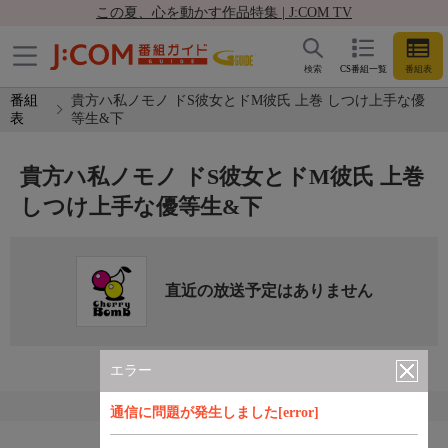
この夏、心を動かす作品特集 | J:COM TV
検索
CS番組一覧
番組表
番組
貴方ハ私ノモノ ドS彼女とドM彼氏 上巻 しつけ上手な優
表
等生&下
貴方ハ私ノモノ ドS彼女とドM彼氏 上巻
しつけ上手な優等生&下
直近の放送予定はありません
エラー
通信に問題が発生しました[error]