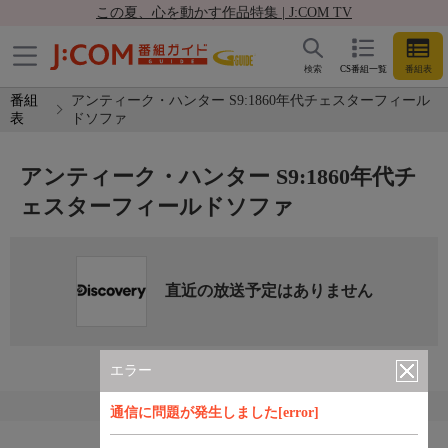
この夏、心を動かす作品特集 | J:COM TV
検索
CS番組一覧
番組表
番組
アンティーク・ハンター S9:1860年代チェスターフィール
表
ドソファ
アンティーク・ハンター S9:1860年代チ
ェスターフィールドソファ
直近の放送予定はありません
エラー
通信に問題が発生しました[error]