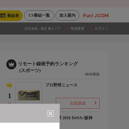
CS番組一覧
加入案内
番組表
地域変更
ログイン
設定地域：
東京 東エリア
リモート録画予約ランキング
(スポーツ)
08/06更新
プロ野球ニュース
1
次回放送
(1)
プロ野球 2026 DeNA×阪神
2