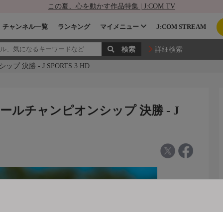
この夏、心を動かす作品特集 | J:COM TV
チャンネル一覧
ランキング
マイメニュー
J:COM STREAM
詳細検索
勝 - J SPORTS 3 HD
ールチャンピオンシップ 決勝 - J