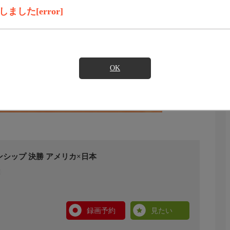
した[error]
OK
シップ 決勝 アメリカ×日本
録画予約
見たい