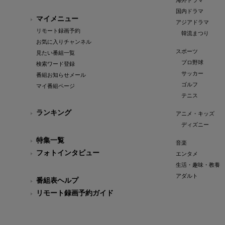
海外ドラマ
国内ドラマ
マイメニュー
アジアドラマ
リモート録画予約
韓流まつり
お気に入りチャンネル
スポーツ
見たい番組一覧
プロ野球
検索ワード登録
サッカー
番組お知らせメール
ゴルフ
マイ番組ページ
テニス
ランキング
アニメ・キッズ
ディズニー
特集一覧
音楽
フォトインタビュー
エンタメ
生活・趣味・教養
アダルト
番組表ヘルプ
リモート録画予約ガイド