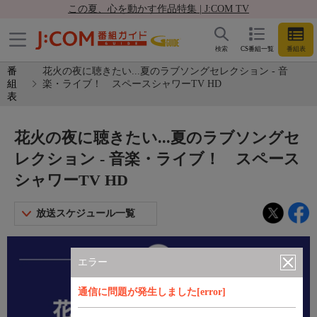
この夏、心を動かす作品特集 | J:COM TV
検索
CS番組一覧
番組表
番
花火の夜に聴きたい...夏のラブソングセレクション - 音
組
楽・ライブ！ スペースシャワーTV HD
表
花火の夜に聴きたい...夏のラブソングセ
レクション - 音楽・ライブ！ スペース
シャワーTV HD
放送スケジュール一覧
エラー
通信に問題が発生しました[error]