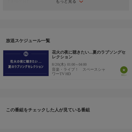
もっと見る
【番組内容】
花火大会や夏の夜に似合うロマンチックなラブソングを特集しま
す。少し切なくて心に残る夏の恋の名曲をお届け！
【番組内容】
▼オンエア予定楽曲：JITTERIN'JINN「夏祭り」、桑田佳祐「祭
放送スケジュール一覧
りのあと」、aiko「花火」、大塚 愛「プラネタリウム」、back
花火の夜に聴きたい...夏のラブソングセ
number「わたがし」、SHISHAMO「熱帯夜」他
レクション
8/20(木)
01:00～04:00
音楽・ライブ！ スペースシャ
ワーTV HD
この番組をチェックした人が見ている番組