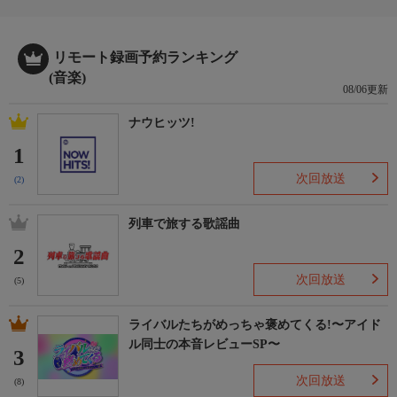
リモート録画予約ランキング
(音楽)
08/06更新
ナウヒッツ!
1
次回放送
(2)
列車で旅する歌謡曲
2
次回放送
(5)
ライバルたちがめっちゃ褒めてくる!〜アイド
ル同士の本音レビューSP〜
3
次回放送
(8)