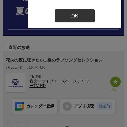
OK
直近の放送
花火の夜に聴きたい...夏のラブソングセレクション
8月20日(木)
01:00〜04:00
Ch.350
音楽・ライブ！ スペースシャワ
ーTV HD
カレンダー登録
アプリ視聴
放送前
番組詳細内容