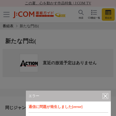
この夏、心を動かす作品特集 | J:COM TV
検索
CS番組一覧
番組表
番組表
新たな門出(
新たな門出(
直近の放送予定はありません
エラー
通信に問題が発生しました[error]
同じジャンルのおすすめ番組