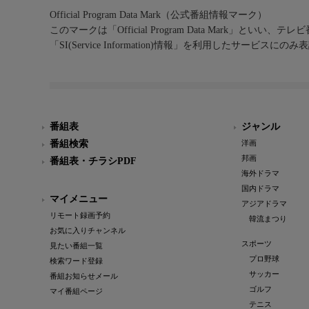
Official Program Data Mark（公式番組情報マーク）
このマークは「Official Program Data Mark」といい
「SI(Service Information)情報」を利用したサービ
番組表
ジャンル
番組検索
洋画
邦画
番組表・チラシPDF
海外ドラマ
国内ドラマ
マイメニュー
アジアドラマ
リモート録画予約
韓流まつり
お気に入りチャンネル
スポーツ
見たい番組一覧
プロ野球
検索ワード登録
サッカー
番組お知らせメール
ゴルフ
マイ番組ページ
テニス