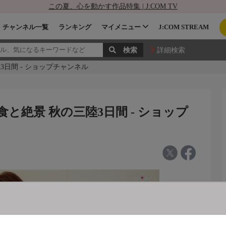
この夏、心を動かす作品特集 | J:COM TV
チャンネル一覧
ランキング
マイメニュー
J:COM STREAM
詳細検索
3日間 - ショップチャンネル
食と絶景 秋の三陸3日間 - ショップ