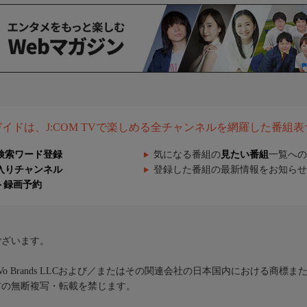
組ガイドは、J:COM TVで楽しめる全チャンネルを網羅した番組
検索ワード登録
気になる番組の
見たい番組
一覧への
入りチャンネル
登録した番組の最新情報をお知らせ
ト録画予約
ございます。
iVo Brands LLCおよび／またはその関連会社の日本国内における商標
材の無断複写・転載を禁じます。