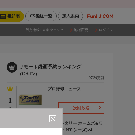
CS番組一覧
加入案内
番組表
地域変更
ログイン
設定地域：
東京 東エリア
リモート録画予約ランキング
(CATV)
07/30更新
プロ野球ニュース
1
次回放送
(5)
エレメンタリー ホームズ&ワ
トソン in NY シーズン4
2