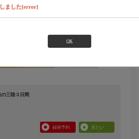
した[error]
OK
秋の三陸３日間
録画予約
見たい