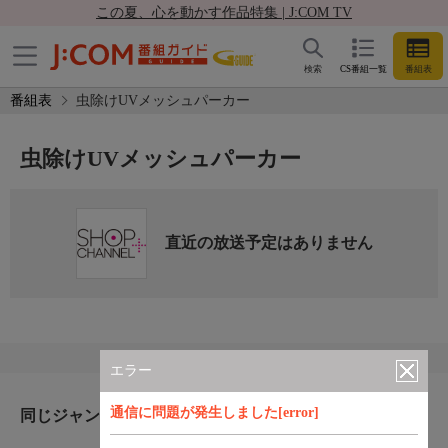
この夏、心を動かす作品特集 | J:COM TV
検索
CS番組一覧
番組表
番組表
虫除けUVメッシュパーカー
虫除けUVメッシュパーカー
直近の放送予定はありません
エラー
通信に問題が発生しました[error]
同じジャンルのおすすめ番組