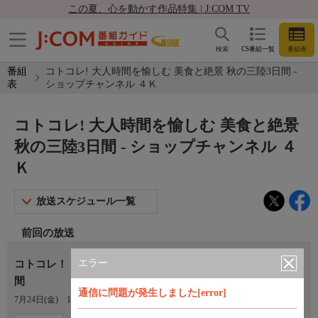
この夏、心を動かす作品特集 | J:COM TV
検索
CS番組一覧
番組表
番組
コトコレ! 大人時間を愉しむ 美食と絶景 秋の三陸3日間 -
表
ショップチャンネル ４Ｋ
コトコレ! 大人時間を愉しむ 美食と絶景
秋の三陸3日間 - ショップチャンネル ４
Ｋ
放送スケジュール一覧
前回の放送
エラー
コトコレ！ 大人時間を愉しむ 美食と絶景 秋の三陸３日
間
通信に問題が発生しました[error]
7月24日(金)
17:00〜18:00