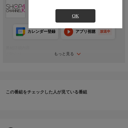
Ch.430
ショップチャンネル ４Ｋ
OK
カレンダー登録
アプリ視聴
放送中
番組詳細内容
もっと見る
お知らせ
日本初のショッピング専門チャンネルとして1996年にスタート。
ファッション、ビューティー、ホームグッズ、グルメなど、バイ
ヤーが厳選した商品を24時間ご紹介。世界中の逸品に出会う喜び
を生放送ならではの臨場感と一緒にお楽しみください。
＊ライブ放送につき、番組および商品内容に変更が生じる場合も
この番組をチェックした人が見ている番組
ございます。
ＨＰ：https://www.shopch.jp