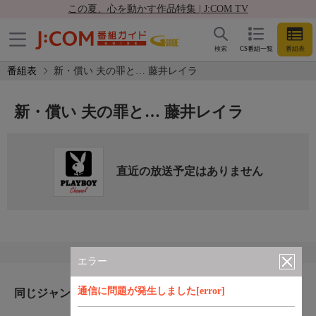
この夏、心を動かす作品特集 | J:COM TV
検索
CS番組一覧
番組表
番組表
新・償い 夫の罪と… 藤井レイラ
新・償い 夫の罪と… 藤井レイラ
直近の放送予定はありません
エラー
通信に問題が発生しました[error]
同じジャンルのおすすめ番組